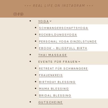
Zum
+++ REAL LIFE ON INSTAGRAM +++
Inhalt
springen
YOGA
SCHWANGERSCHAFTSYOGA
RÜCKBILDUNGSYOGA
PERSONAL YOGA EINZELSTUNDE
EBOOK – BLISSFULL BIRTH
THAI MASSAGE
EVENTS FÜR FRAUEN
RETREAT FÜR SCHWANGERE
FRAUENKREIS
BIRTHDAY BLESSING
MAMA BLESSING
BRIDAL BLESSING
GUTSCHEINE