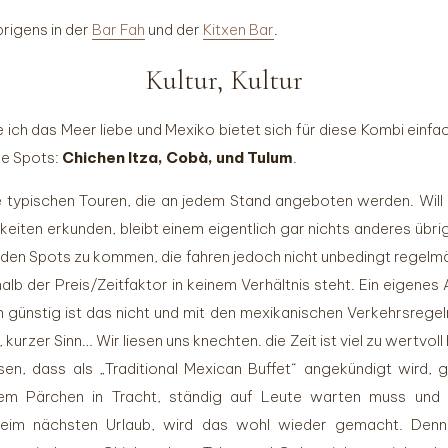
rigens in der
Bar Fah
und der
Kitxen Bar
.
Kultur, Kultur
e ich das Meer liebe und Mexiko bietet sich für diese Kombi einf
de Spots:
Chichen Itza, Cobà, und Tulum
.
se typischen Touren, die an jedem Stand angeboten werden. Will 
iten erkunden, bleibt einem eigentlich gar nichts anderes übri
 den Spots zu kommen, die fahren jedoch nicht unbedingt regelmäß
alb der Preis/Zeitfaktor in keinem Verhältnis steht. Ein eigene
 günstig ist das nicht und mit den mexikanischen Verkehrsrege
rzer Sinn… Wir liesen uns knechten. die Zeit ist viel zu wertvol
en, dass als „Traditional Mexican Buffet“ angekündigt wird, g
em Pärchen in Tracht, ständig auf Leute warten muss und 
 beim nächsten Urlaub, wird das wohl wieder gemacht. Denn 