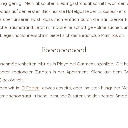
nung genug. Mein absoluter Lieblingsstrandabschnitt war der v
dass auf den ersten Blick nur die Hotelgäste der Luxusbunker d
gs über unseren Host, dass man einfach durch die Bar „Senior
sche Traumstrand. Jetzt nur noch eine schattige Palme suchen, un
 Liege und Sonnenschirm bietet sich der Beachclub Mamitas an.
Fooooooooood
enmöglichkeiten gibt es in Playa del Carmen unzählige. Oft h
baren regionalen Zutaten in der Apartment-Küche auf dem Gas
) geköchelt.
ben wir im
El Fogon
, etwas abseits, aber inmitten hungriger Me
ame schon sagt, frische, gesunde Zutaten und den besten Smoothi