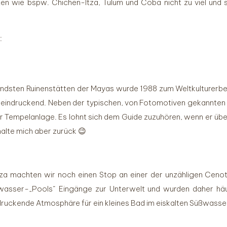
en wie bspw. Chichen-Itza, Tulum und Coba nicht zu viel und s
:
endsten Ruinenstätten der Mayas wurde 1988 zum Weltkulturerbe 
eindruckend. Neben der typischen, von Fotomotiven gekannten 
 Tempelanlage. Es lohnt sich dem Guide zuzuhören, wenn er übe
 halte mich aber zurück 😉
za machten wir noch einen Stop an einer der unzähligen Ceno
üßwasser-„Pools“ Eingänge zur Unterwelt und wurden daher häuf
druckende Atmosphäre für ein kleines Bad im eiskalten Süßwasser. 