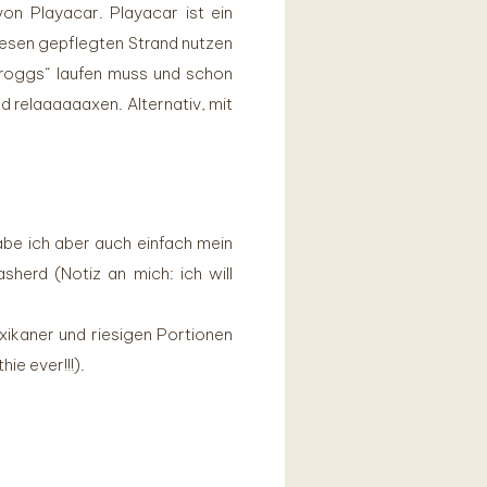
on Playacar. Playacar ist ein
iesen gepflegten Strand nutzen
 Froggs“ laufen muss und schon
d relaaaaaaxen. Alternativ, mit
abe ich aber auch einfach mein
herd (Notiz an mich: ich will
xikaner und riesigen Portionen
e ever!!!).