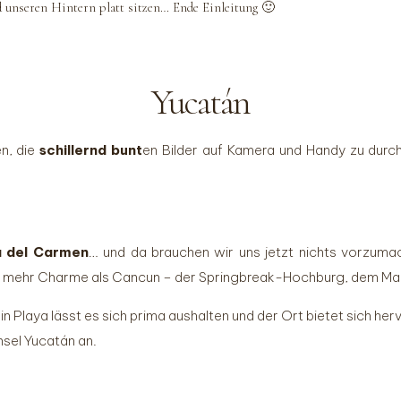
 unseren Hintern platt sitzen… Ende Einleitung 🙂
Yucatán
en, die
schillernd bunt
en Bilder auf Kamera und Handy zu dur
a del Carmen
… und da brauchen wir uns jetzt nichts vorzumac
viel mehr Charme als Cancun – der Springbreak-Hochburg, dem Mal
: in Playa lässt es sich prima aushalten und der Ort bietet sich 
insel Yucatán an.