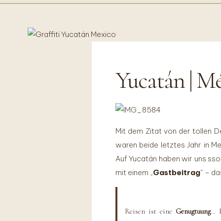
Yucatán | Mé
VANLIFE
&
TRAVEL
Mit dem Zitat von der tollen 
waren beide letztes Jahr in 
Auf Yucatán haben wir uns ssog
mit einem „
Gastbeitrag
“ – da
Reisen ist eine
Genugtuung
… E