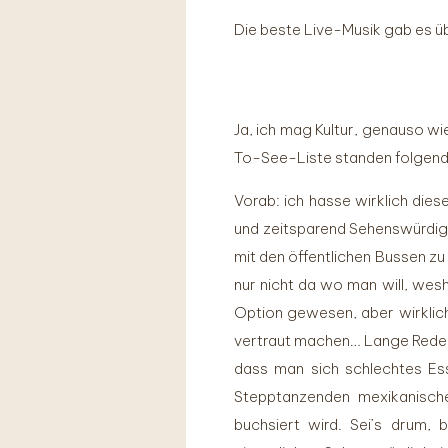
Die beste Live-Musik gab es üb
Ja, ich mag Kultur, genauso wi
To-See-Liste standen folgen
Vorab: ich hasse wirklich die
und zeitsparend Sehenswürdigke
mit den öffentlichen Bussen zu
nur nicht da wo man will, wesh
Option gewesen, aber wirklich
vertraut machen… Lange Rede, ku
dass man sich schlechtes Ess
Stepptanzenden mexikanisch
buchsiert wird. Sei’s drum,