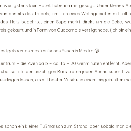
n wenigstens kein Hotel, habe ich mir gesagt. Unser kleines A
was abseits des Trubels, inmitten eines Wohngebietes mit toll 
as Herz begehrte, einen Supermarkt direkt um die Ecke, wo 
s gekauft und in Form von Guacamole vertilgt habe. (Ich bin ei
selbstgekochtes mexikanisches Essen in Mexiko 🙂
entrum – die Avenida 5 – ca. 15 – 20 Gehminuten entfernt. Ab
ubel sein. In den unzähligen Bars traten jeden Abend super Li
sklingen lassen, als mit bester Musik und einem eisgekühlten me
 schon ein kleiner Fußmarsch zum Strand, aber sobald man die