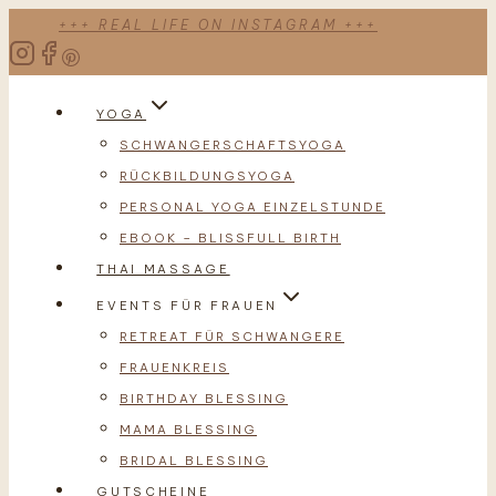
Zum
+++ REAL LIFE ON INSTAGRAM +++
Inhalt
springen
YOGA
SCHWANGERSCHAFTSYOGA
RÜCKBILDUNGSYOGA
PERSONAL YOGA EINZELSTUNDE
EBOOK – BLISSFULL BIRTH
THAI MASSAGE
EVENTS FÜR FRAUEN
RETREAT FÜR SCHWANGERE
FRAUENKREIS
BIRTHDAY BLESSING
MAMA BLESSING
BRIDAL BLESSING
GUTSCHEINE