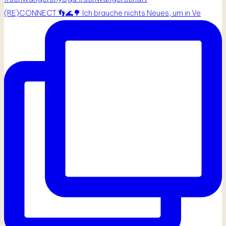
(RE)CONNECT 👣🌊🌳 Ich brauche nichts Neues, um in Ve