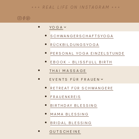
Zum
+++ REAL LIFE ON INSTAGRAM +++
Inhalt
springen
YOGA
SCHWANGERSCHAFTSYOGA
RÜCKBILDUNGSYOGA
PERSONAL YOGA EINZELSTUNDE
EBOOK – BLISSFULL BIRTH
THAI MASSAGE
EVENTS FÜR FRAUEN
RETREAT FÜR SCHWANGERE
FRAUENKREIS
BIRTHDAY BLESSING
MAMA BLESSING
BRIDAL BLESSING
GUTSCHEINE