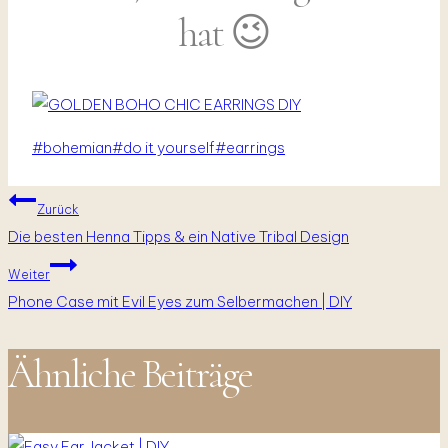
hat 😉
Schlagworte:
#
bohemian
#
do it yourself
#
earrings
Beitragsnavigation
Zurück
Die besten Henna Tipps & ein Native Tribal Design
Weiter
Phone Case mit Evil Eyes zum Selbermachen | DIY
Ähnliche Beiträge