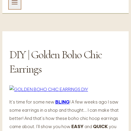
DIY | Golden Boho Chic
DIY
|
JEWELLERY
Earrings
It’s time for some new
BLING
! A few weeks ago I saw
some earrings in a shop and thought… I can make that
better! And that’s how these boho chic hoop earrings
came about. I’ll show you how
EASY
and
QUICK
you