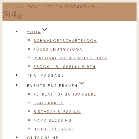
Zum
+++ REAL LIFE ON INSTAGRAM +++
Inhalt
springen
YOGA
SCHWANGERSCHAFTSYOGA
RÜCKBILDUNGSYOGA
PERSONAL YOGA EINZELSTUNDE
EBOOK – BLISSFULL BIRTH
THAI MASSAGE
EVENTS FÜR FRAUEN
RETREAT FÜR SCHWANGERE
FRAUENKREIS
BIRTHDAY BLESSING
MAMA BLESSING
BRIDAL BLESSING
GUTSCHEINE