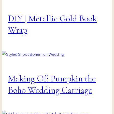
DIY | Metallic Gold Book
DIY
|
Presents
Wrap
&
Decor
Making Of: Pumpkin the
Fotografie
|
Vanlife
Boho Wedding Carriage
&
Travel