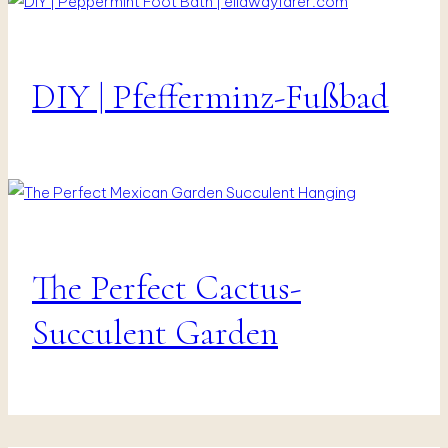
DIY | Pfefferminz-Fußbad
DIY
|
Presents
&
Decor
The Perfect Cactus-
Interior
|
Vanlife
Succulent Garden
&
Travel