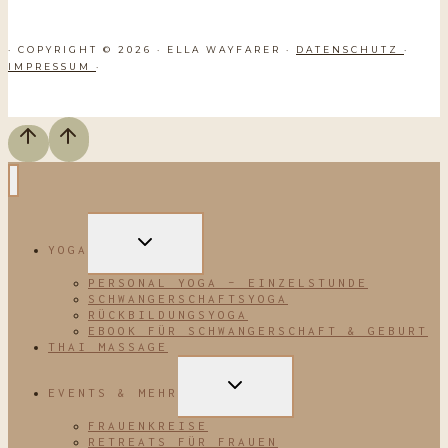
· COPYRIGHT © 2026 · ELLA WAYFARER ·
DATENSCHUTZ
·
IMPRESSUM
·
UNTERMENÜ
YOGA
UMSCHALTEN
PERSONAL YOGA – EINZELSTUNDE
SCHWANGERSCHAFTSYOGA
RÜCKBILDUNGSYOGA
EBOOK FÜR SCHWANGERSCHAFT & GEBURT
THAI MASSAGE
UNTERMENÜ
EVENTS & MEHR
UMSCHALTEN
FRAUENKREISE
RETREATS FÜR FRAUEN