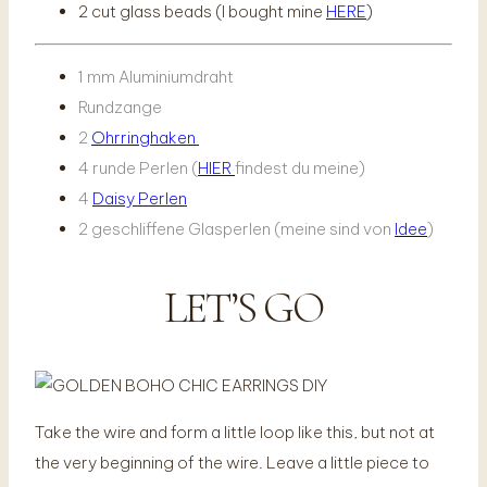
2 cut glass beads (I bought mine
HERE
)
1 mm Aluminiumdraht
Rundzange
2
Ohrringhaken
4 runde Perlen (
HIER
findest du meine)
4
Daisy Perlen
2 geschliffene Glasperlen (meine sind von
Idee
)
LET’S GO
Take the wire and form a little loop like this, but not at
the very beginning of the wire. Leave a little piece to