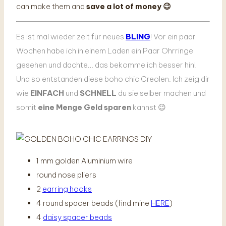
can make them and
save a lot of money 😉
Es ist mal wieder zeit für neues
BLING
! Vor ein paar
Wochen habe ich in einem Laden ein Paar Ohrringe
gesehen und dachte… das bekomme ich besser hin!
Und so entstanden diese boho chic Creolen. Ich zeig dir
wie
EINFACH
und
SCHNELL
du sie selber machen und
somit
eine Menge Geld sparen
kannst 😉
1 mm golden Aluminium wire
round nose pliers
2
earring hooks
4 round spacer beads (find mine
HERE
)
4
daisy spacer beads