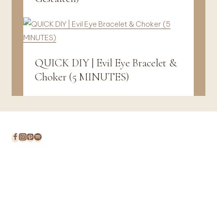
Decor
QUICK DIY | Evil Eye Bracelet &
DIY
|
Choker (5 MINUTES)
Jewellery