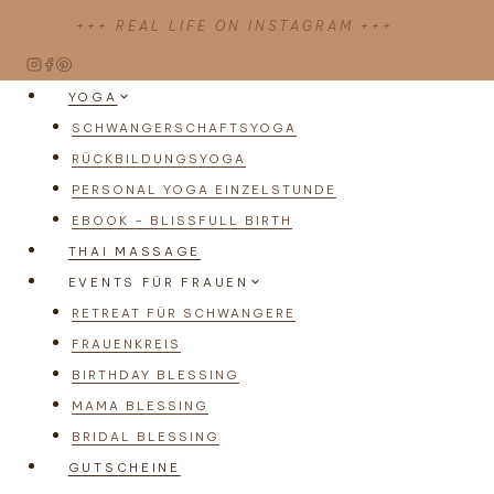
Zum
+++ REAL LIFE ON INSTAGRAM +++
Inhalt
springen
YOGA
SCHWANGERSCHAFTSYOGA
RÜCKBILDUNGSYOGA
PERSONAL YOGA EINZELSTUNDE
EBOOK – BLISSFULL BIRTH
THAI MASSAGE
EVENTS FÜR FRAUEN
RETREAT FÜR SCHWANGERE
FRAUENKREIS
BIRTHDAY BLESSING
MAMA BLESSING
BRIDAL BLESSING
GUTSCHEINE