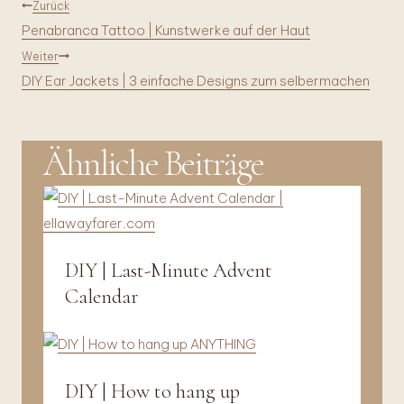
Beitragsnavigation
Zurück
Penabranca Tattoo | Kunstwerke auf der Haut
Weiter
DIY Ear Jackets | 3 einfache Designs zum selbermachen
Ähnliche Beiträge
DIY | Last-Minute Advent
DIY
|
Calendar
Interior
|
Presents
&
Decor
DIY | How to hang up
DIY