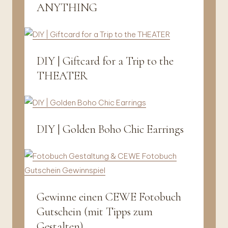
|
ANYTHING
Interior
|
Presents
&
Decor
DIY | Giftcard for a Trip to the
DIY
|
THEATER
Presents
&
Decor
DIY | Golden Boho Chic Earrings
DIY
|
Jewellery
Gewinne einen CEWE Fotobuch
DIY
|
Gutschein (mit Tipps zum
Presents
Gestalten)
&