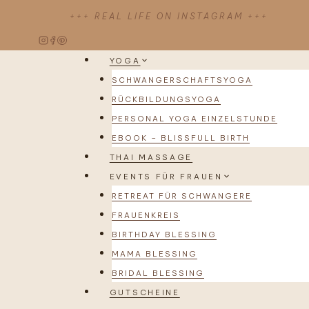
Zum
+++ REAL LIFE ON INSTAGRAM +++
Inhalt
springen
YOGA
SCHWANGERSCHAFTSYOGA
RÜCKBILDUNGSYOGA
PERSONAL YOGA EINZELSTUNDE
EBOOK – BLISSFULL BIRTH
THAI MASSAGE
EVENTS FÜR FRAUEN
RETREAT FÜR SCHWANGERE
FRAUENKREIS
BIRTHDAY BLESSING
MAMA BLESSING
BRIDAL BLESSING
GUTSCHEINE