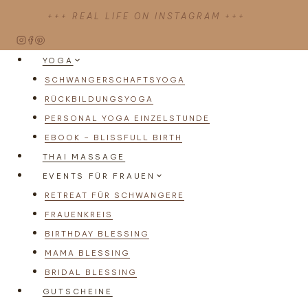
Zum
+++ REAL LIFE ON INSTAGRAM +++
Inhalt
springen
YOGA
SCHWANGERSCHAFTSYOGA
RÜCKBILDUNGSYOGA
PERSONAL YOGA EINZELSTUNDE
EBOOK – BLISSFULL BIRTH
THAI MASSAGE
EVENTS FÜR FRAUEN
RETREAT FÜR SCHWANGERE
FRAUENKREIS
BIRTHDAY BLESSING
MAMA BLESSING
BRIDAL BLESSING
GUTSCHEINE