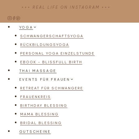
Zum
+++ REAL LIFE ON INSTAGRAM +++
Inhalt
springen
YOGA
SCHWANGERSCHAFTSYOGA
RÜCKBILDUNGSYOGA
PERSONAL YOGA EINZELSTUNDE
EBOOK – BLISSFULL BIRTH
THAI MASSAGE
EVENTS FÜR FRAUEN
RETREAT FÜR SCHWANGERE
FRAUENKREIS
BIRTHDAY BLESSING
MAMA BLESSING
BRIDAL BLESSING
GUTSCHEINE