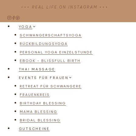
Zum
+++ REAL LIFE ON INSTAGRAM +++
Inhalt
springen
YOGA
SCHWANGERSCHAFTSYOGA
RÜCKBILDUNGSYOGA
PERSONAL YOGA EINZELSTUNDE
EBOOK – BLISSFULL BIRTH
THAI MASSAGE
EVENTS FÜR FRAUEN
RETREAT FÜR SCHWANGERE
FRAUENKREIS
BIRTHDAY BLESSING
MAMA BLESSING
BRIDAL BLESSING
GUTSCHEINE