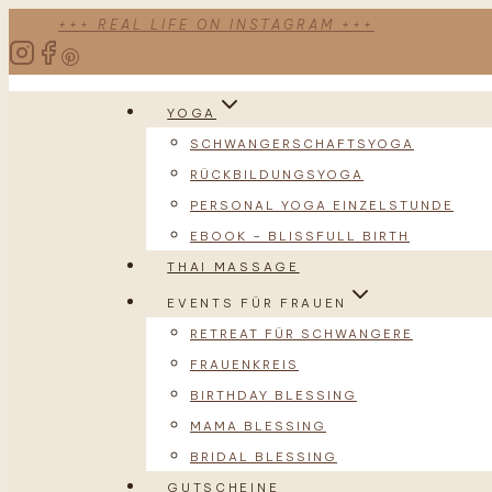
Zum
+++ REAL LIFE ON INSTAGRAM +++
Inhalt
springen
YOGA
SCHWANGERSCHAFTSYOGA
RÜCKBILDUNGSYOGA
PERSONAL YOGA EINZELSTUNDE
EBOOK – BLISSFULL BIRTH
THAI MASSAGE
EVENTS FÜR FRAUEN
RETREAT FÜR SCHWANGERE
FRAUENKREIS
BIRTHDAY BLESSING
MAMA BLESSING
BRIDAL BLESSING
GUTSCHEINE