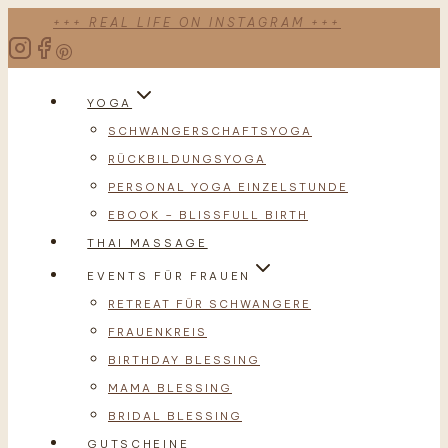
Zum
+++ REAL LIFE ON INSTAGRAM +++
Inhalt
springen
YOGA
SCHWANGERSCHAFTSYOGA
RÜCKBILDUNGSYOGA
PERSONAL YOGA EINZELSTUNDE
EBOOK – BLISSFULL BIRTH
THAI MASSAGE
EVENTS FÜR FRAUEN
RETREAT FÜR SCHWANGERE
FRAUENKREIS
BIRTHDAY BLESSING
MAMA BLESSING
BRIDAL BLESSING
GUTSCHEINE