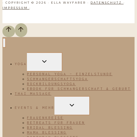
· COPYRIGHT © 2026 · ELLA WAYFARER ·
DATENSCHUTZ
·
IMPRESSUM
·
UNTERMENÜ
YOGA
UMSCHALTEN
PERSONAL YOGA – EINZELSTUNDE
SCHWANGERSCHAFTSYOGA
RÜCKBILDUNGSYOGA
EBOOK FÜR SCHWANGERSCHAFT & GEBURT
THAI MASSAGE
UNTERMENÜ
EVENTS & MEHR
UMSCHALTEN
FRAUENKREISE
RETREATS FÜR FRAUEN
BRIDAL BLESSING
MAMA BLESSING