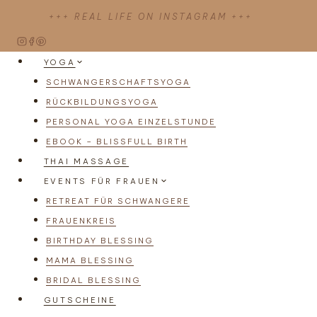
Zum
+++ REAL LIFE ON INSTAGRAM +++
Inhalt
springen
YOGA
SCHWANGERSCHAFTSYOGA
RÜCKBILDUNGSYOGA
PERSONAL YOGA EINZELSTUNDE
EBOOK – BLISSFULL BIRTH
THAI MASSAGE
EVENTS FÜR FRAUEN
RETREAT FÜR SCHWANGERE
FRAUENKREIS
BIRTHDAY BLESSING
MAMA BLESSING
BRIDAL BLESSING
GUTSCHEINE