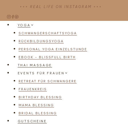
Zum
+++ REAL LIFE ON INSTAGRAM +++
Inhalt
springen
YOGA
SCHWANGERSCHAFTSYOGA
RÜCKBILDUNGSYOGA
PERSONAL YOGA EINZELSTUNDE
EBOOK – BLISSFULL BIRTH
THAI MASSAGE
EVENTS FÜR FRAUEN
RETREAT FÜR SCHWANGERE
FRAUENKREIS
BIRTHDAY BLESSING
MAMA BLESSING
BRIDAL BLESSING
GUTSCHEINE