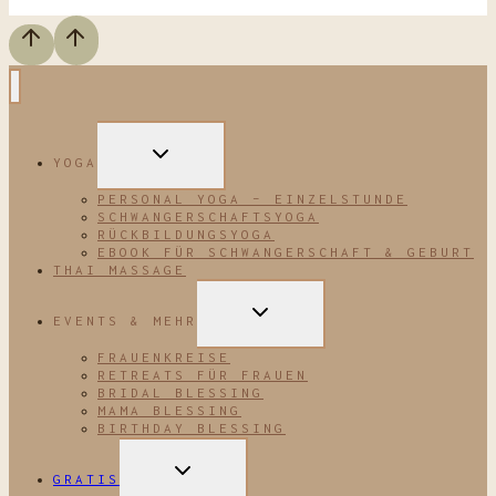
UNTERMENÜ
YOGA
UMSCHALTEN
PERSONAL YOGA – EINZELSTUNDE
SCHWANGERSCHAFTSYOGA
RÜCKBILDUNGSYOGA
EBOOK FÜR SCHWANGERSCHAFT & GEBURT
THAI MASSAGE
UNTERMENÜ
EVENTS & MEHR
UMSCHALTEN
FRAUENKREISE
RETREATS FÜR FRAUEN
BRIDAL BLESSING
MAMA BLESSING
BIRTHDAY BLESSING
UNTERMENÜ
GRATIS
UMSCHALTEN