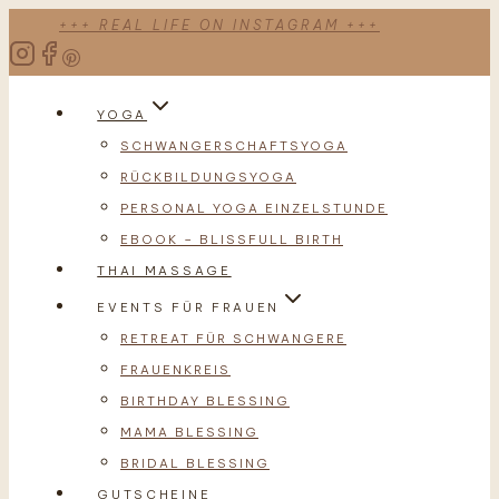
Zum
+++ REAL LIFE ON INSTAGRAM +++
Inhalt
springen
YOGA
SCHWANGERSCHAFTSYOGA
RÜCKBILDUNGSYOGA
PERSONAL YOGA EINZELSTUNDE
EBOOK – BLISSFULL BIRTH
THAI MASSAGE
EVENTS FÜR FRAUEN
RETREAT FÜR SCHWANGERE
FRAUENKREIS
BIRTHDAY BLESSING
MAMA BLESSING
BRIDAL BLESSING
GUTSCHEINE