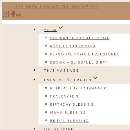
Zum
+++ REAL LIFE ON INSTAGRAM +++
Inhalt
springen
YOGA
SCHWANGERSCHAFTSYOGA
RÜCKBILDUNGSYOGA
PERSONAL YOGA EINZELSTUNDE
EBOOK – BLISSFULL BIRTH
THAI MASSAGE
EVENTS FÜR FRAUEN
RETREAT FÜR SCHWANGERE
FRAUENKREIS
BIRTHDAY BLESSING
MAMA BLESSING
BRIDAL BLESSING
GUTSCHEINE