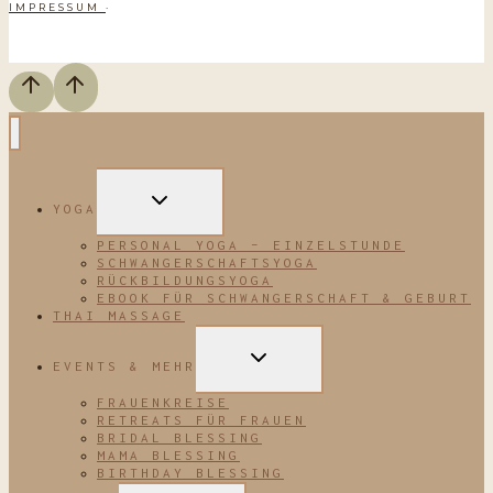
IMPRESSUM
·
UNTERMENÜ
YOGA
UMSCHALTEN
PERSONAL YOGA – EINZELSTUNDE
SCHWANGERSCHAFTSYOGA
RÜCKBILDUNGSYOGA
EBOOK FÜR SCHWANGERSCHAFT & GEBURT
THAI MASSAGE
UNTERMENÜ
EVENTS & MEHR
UMSCHALTEN
FRAUENKREISE
RETREATS FÜR FRAUEN
BRIDAL BLESSING
MAMA BLESSING
BIRTHDAY BLESSING