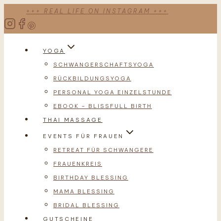
Zum
+++ REAL LIFE ON INSTAGRAM +++
Inhalt
springen
YOGA
SCHWANGERSCHAFTSYOGA
RÜCKBILDUNGSYOGA
PERSONAL YOGA EINZELSTUNDE
EBOOK – BLISSFULL BIRTH
THAI MASSAGE
EVENTS FÜR FRAUEN
RETREAT FÜR SCHWANGERE
FRAUENKREIS
BIRTHDAY BLESSING
MAMA BLESSING
BRIDAL BLESSING
GUTSCHEINE