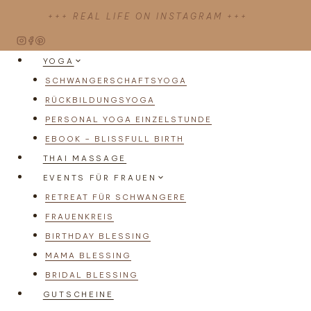
Zum
+++ REAL LIFE ON INSTAGRAM +++
Inhalt
springen
YOGA
SCHWANGERSCHAFTSYOGA
RÜCKBILDUNGSYOGA
PERSONAL YOGA EINZELSTUNDE
EBOOK – BLISSFULL BIRTH
THAI MASSAGE
EVENTS FÜR FRAUEN
RETREAT FÜR SCHWANGERE
FRAUENKREIS
BIRTHDAY BLESSING
MAMA BLESSING
BRIDAL BLESSING
GUTSCHEINE