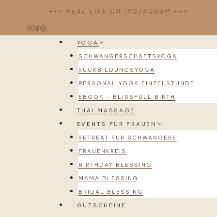
Zum
+++ REAL LIFE ON INSTAGRAM +++
Inhalt
springen
YOGA
SCHWANGERSCHAFTSYOGA
RÜCKBILDUNGSYOGA
PERSONAL YOGA EINZELSTUNDE
EBOOK – BLISSFULL BIRTH
THAI MASSAGE
EVENTS FÜR FRAUEN
RETREAT FÜR SCHWANGERE
FRAUENKREIS
BIRTHDAY BLESSING
MAMA BLESSING
BRIDAL BLESSING
GUTSCHEINE