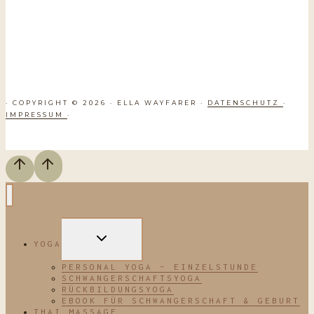
· COPYRIGHT © 2026 · ELLA WAYFARER ·
DATENSCHUTZ
·
IMPRESSUM
·
UNTERMENÜ
YOGA
UMSCHALTEN
PERSONAL YOGA – EINZELSTUNDE
SCHWANGERSCHAFTSYOGA
RÜCKBILDUNGSYOGA
EBOOK FÜR SCHWANGERSCHAFT & GEBURT
THAI MASSAGE