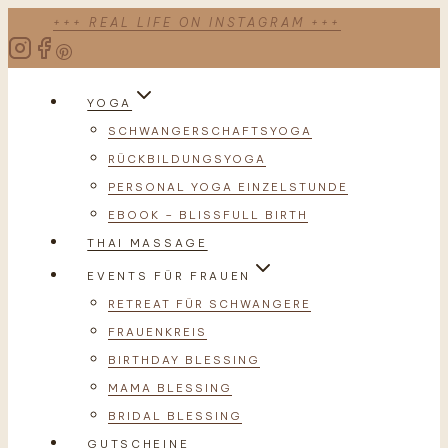
Zum
+++ REAL LIFE ON INSTAGRAM +++
Inhalt
springen
YOGA
SCHWANGERSCHAFTSYOGA
RÜCKBILDUNGSYOGA
PERSONAL YOGA EINZELSTUNDE
EBOOK – BLISSFULL BIRTH
THAI MASSAGE
EVENTS FÜR FRAUEN
RETREAT FÜR SCHWANGERE
FRAUENKREIS
BIRTHDAY BLESSING
MAMA BLESSING
BRIDAL BLESSING
GUTSCHEINE