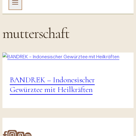
mutterschaft
BANDREK – Indonesischer
Mutterschaft
|
Gewürztee mit Heilkräften
Vanlife
&
Travel