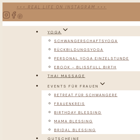
Zum
+++ REAL LIFE ON INSTAGRAM +++
Inhalt
springen
YOGA
SCHWANGERSCHAFTSYOGA
RÜCKBILDUNGSYOGA
PERSONAL YOGA EINZELSTUNDE
EBOOK – BLISSFULL BIRTH
THAI MASSAGE
EVENTS FÜR FRAUEN
RETREAT FÜR SCHWANGERE
FRAUENKREIS
BIRTHDAY BLESSING
MAMA BLESSING
BRIDAL BLESSING
GUTSCHEINE