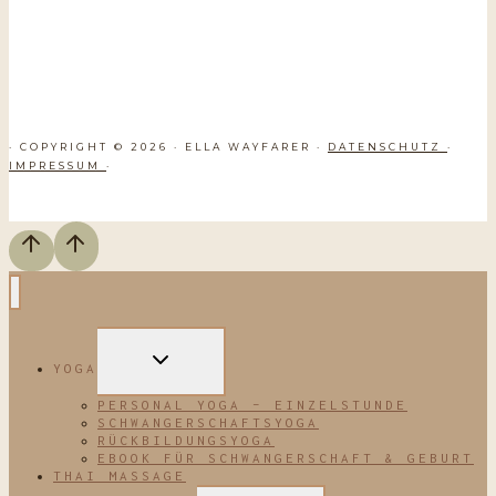
· COPYRIGHT © 2026 · ELLA WAYFARER ·
DATENSCHUTZ
·
IMPRESSUM
·
UNTERMENÜ
YOGA
UMSCHALTEN
PERSONAL YOGA – EINZELSTUNDE
SCHWANGERSCHAFTSYOGA
RÜCKBILDUNGSYOGA
EBOOK FÜR SCHWANGERSCHAFT & GEBURT
THAI MASSAGE