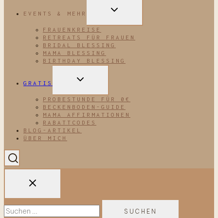
UNTERMENÜ
EVENTS & MEHR
UMSCHALTEN
FRAUENKREISE
RETREATS FÜR FRAUEN
BRIDAL BLESSING
MAMA BLESSING
BIRTHDAY BLESSING
UNTERMENÜ
GRATIS
UMSCHALTEN
PROBESTUNDE FÜR 0€
BECKENBODEN-GUIDE
MAMA AFFIRMATIONEN
RABATTCODES
BLOG-ARTIKEL
ÜBER MICH
Suchen