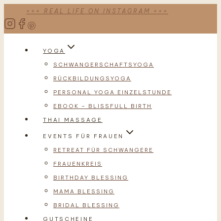
Zum
+++ REAL LIFE ON INSTAGRAM +++
Inhalt
springen
YOGA
SCHWANGERSCHAFTSYOGA
RÜCKBILDUNGSYOGA
PERSONAL YOGA EINZELSTUNDE
EBOOK – BLISSFULL BIRTH
THAI MASSAGE
EVENTS FÜR FRAUEN
RETREAT FÜR SCHWANGERE
FRAUENKREIS
BIRTHDAY BLESSING
MAMA BLESSING
BRIDAL BLESSING
GUTSCHEINE