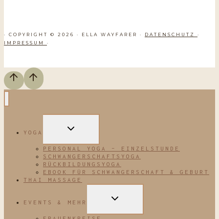
· COPYRIGHT © 2026 · ELLA WAYFARER ·
DATENSCHUTZ
·
IMPRESSUM
·
UNTERMENÜ
YOGA
UMSCHALTEN
PERSONAL YOGA – EINZELSTUNDE
SCHWANGERSCHAFTSYOGA
RÜCKBILDUNGSYOGA
EBOOK FÜR SCHWANGERSCHAFT & GEBURT
THAI MASSAGE
UNTERMENÜ
EVENTS & MEHR
UMSCHALTEN
FRAUENKREISE