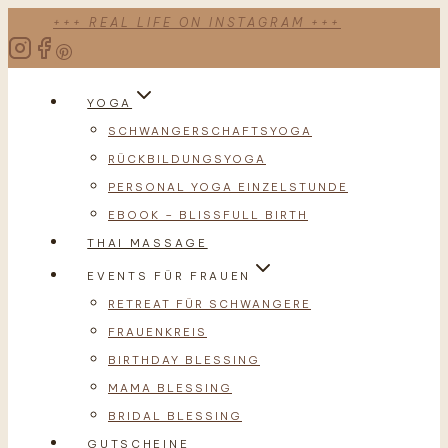
Zum
+++ REAL LIFE ON INSTAGRAM +++
Inhalt
springen
YOGA
SCHWANGERSCHAFTSYOGA
RÜCKBILDUNGSYOGA
PERSONAL YOGA EINZELSTUNDE
EBOOK – BLISSFULL BIRTH
THAI MASSAGE
EVENTS FÜR FRAUEN
RETREAT FÜR SCHWANGERE
FRAUENKREIS
BIRTHDAY BLESSING
MAMA BLESSING
BRIDAL BLESSING
GUTSCHEINE