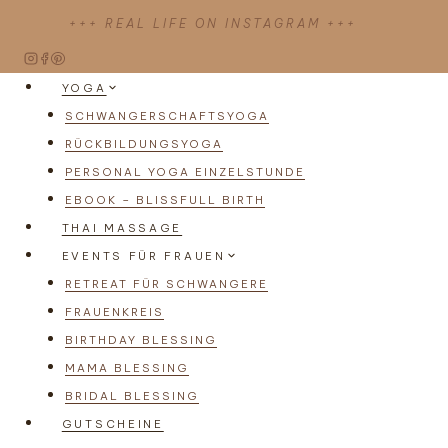
Zum
+++ REAL LIFE ON INSTAGRAM +++
Inhalt
springen
YOGA
SCHWANGERSCHAFTSYOGA
RÜCKBILDUNGSYOGA
PERSONAL YOGA EINZELSTUNDE
EBOOK – BLISSFULL BIRTH
THAI MASSAGE
EVENTS FÜR FRAUEN
RETREAT FÜR SCHWANGERE
FRAUENKREIS
BIRTHDAY BLESSING
MAMA BLESSING
BRIDAL BLESSING
GUTSCHEINE