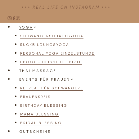
Zum
+++ REAL LIFE ON INSTAGRAM +++
Inhalt
springen
YOGA
SCHWANGERSCHAFTSYOGA
RÜCKBILDUNGSYOGA
PERSONAL YOGA EINZELSTUNDE
EBOOK – BLISSFULL BIRTH
THAI MASSAGE
EVENTS FÜR FRAUEN
RETREAT FÜR SCHWANGERE
FRAUENKREIS
BIRTHDAY BLESSING
MAMA BLESSING
BRIDAL BLESSING
GUTSCHEINE