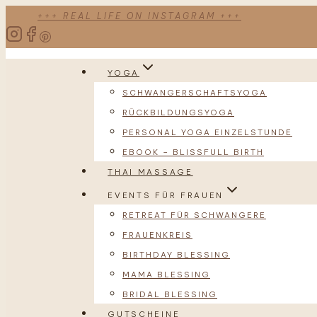
Zum
+++ REAL LIFE ON INSTAGRAM +++
Inhalt
springen
YOGA
SCHWANGERSCHAFTSYOGA
RÜCKBILDUNGSYOGA
PERSONAL YOGA EINZELSTUNDE
EBOOK – BLISSFULL BIRTH
THAI MASSAGE
EVENTS FÜR FRAUEN
RETREAT FÜR SCHWANGERE
FRAUENKREIS
BIRTHDAY BLESSING
MAMA BLESSING
BRIDAL BLESSING
GUTSCHEINE