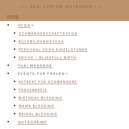
Zum
+++ REAL LIFE ON INSTAGRAM +++
Inhalt
springen
YOGA
SCHWANGERSCHAFTSYOGA
RÜCKBILDUNGSYOGA
PERSONAL YOGA EINZELSTUNDE
EBOOK – BLISSFULL BIRTH
THAI MASSAGE
EVENTS FÜR FRAUEN
RETREAT FÜR SCHWANGERE
FRAUENKREIS
BIRTHDAY BLESSING
MAMA BLESSING
BRIDAL BLESSING
GUTSCHEINE