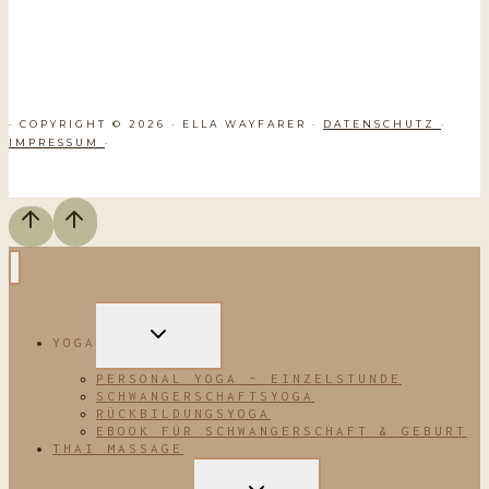
· COPYRIGHT © 2026 · ELLA WAYFARER ·
DATENSCHUTZ
·
IMPRESSUM
·
UNTERMENÜ
YOGA
UMSCHALTEN
PERSONAL YOGA – EINZELSTUNDE
SCHWANGERSCHAFTSYOGA
RÜCKBILDUNGSYOGA
EBOOK FÜR SCHWANGERSCHAFT & GEBURT
THAI MASSAGE
UNTERMENÜ