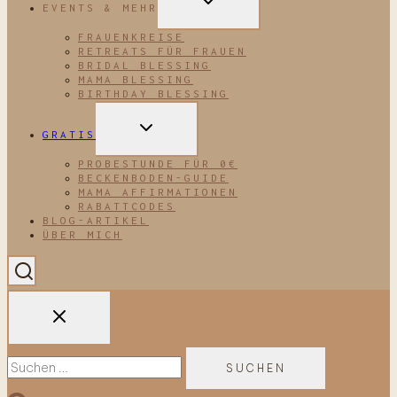
EVENTS & MEHR
UMSCHALTEN
FRAUENKREISE
RETREATS FÜR FRAUEN
BRIDAL BLESSING
MAMA BLESSING
BIRTHDAY BLESSING
UNTERMENÜ
GRATIS
UMSCHALTEN
PROBESTUNDE FÜR 0€
BECKENBODEN-GUIDE
MAMA AFFIRMATIONEN
RABATTCODES
BLOG-ARTIKEL
ÜBER MICH
Suchen
nach: