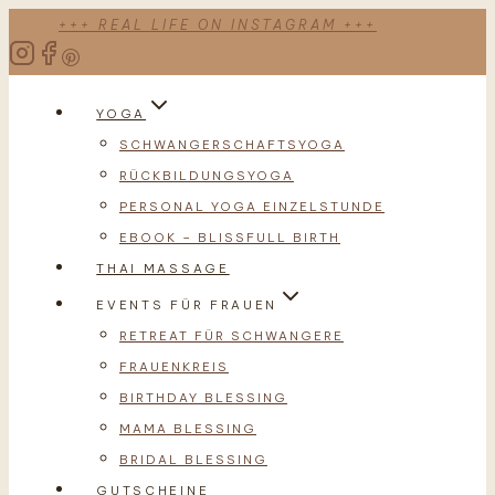
Zum
+++ REAL LIFE ON INSTAGRAM +++
Inhalt
springen
YOGA
SCHWANGERSCHAFTSYOGA
RÜCKBILDUNGSYOGA
PERSONAL YOGA EINZELSTUNDE
EBOOK – BLISSFULL BIRTH
THAI MASSAGE
EVENTS FÜR FRAUEN
RETREAT FÜR SCHWANGERE
FRAUENKREIS
BIRTHDAY BLESSING
MAMA BLESSING
BRIDAL BLESSING
GUTSCHEINE