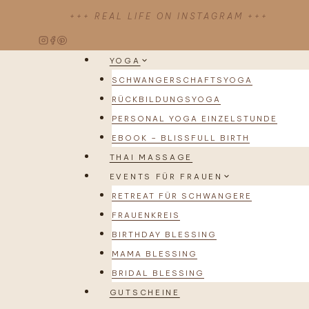
Zum
+++ REAL LIFE ON INSTAGRAM +++
Inhalt
springen
YOGA
SCHWANGERSCHAFTSYOGA
RÜCKBILDUNGSYOGA
PERSONAL YOGA EINZELSTUNDE
EBOOK – BLISSFULL BIRTH
THAI MASSAGE
EVENTS FÜR FRAUEN
RETREAT FÜR SCHWANGERE
FRAUENKREIS
BIRTHDAY BLESSING
MAMA BLESSING
BRIDAL BLESSING
GUTSCHEINE