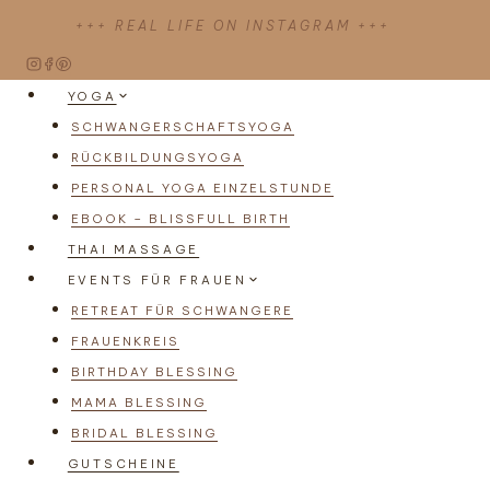
Zum
+++ REAL LIFE ON INSTAGRAM +++
Inhalt
springen
YOGA
SCHWANGERSCHAFTSYOGA
RÜCKBILDUNGSYOGA
PERSONAL YOGA EINZELSTUNDE
EBOOK – BLISSFULL BIRTH
THAI MASSAGE
EVENTS FÜR FRAUEN
RETREAT FÜR SCHWANGERE
FRAUENKREIS
BIRTHDAY BLESSING
MAMA BLESSING
BRIDAL BLESSING
GUTSCHEINE