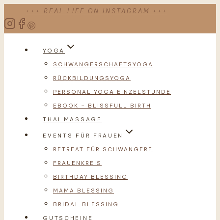
Zum
+++ REAL LIFE ON INSTAGRAM +++
Inhalt
springen
YOGA
SCHWANGERSCHAFTSYOGA
RÜCKBILDUNGSYOGA
PERSONAL YOGA EINZELSTUNDE
EBOOK – BLISSFULL BIRTH
THAI MASSAGE
EVENTS FÜR FRAUEN
RETREAT FÜR SCHWANGERE
FRAUENKREIS
BIRTHDAY BLESSING
MAMA BLESSING
BRIDAL BLESSING
GUTSCHEINE