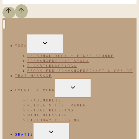
UNTERMENÜ
YOGA
UMSCHALTEN
PERSONAL YOGA – EINZELSTUNDE
SCHWANGERSCHAFTSYOGA
RÜCKBILDUNGSYOGA
EBOOK FÜR SCHWANGERSCHAFT & GEBURT
THAI MASSAGE
UNTERMENÜ
EVENTS & MEHR
UMSCHALTEN
FRAUENKREISE
RETREATS FÜR FRAUEN
BRIDAL BLESSING
MAMA BLESSING
BIRTHDAY BLESSING
UNTERMENÜ
GRATIS
UMSCHALTEN