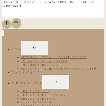
· COPYRIGHT © 2026 · ELLA WAYFARER ·
DATENSCHUTZ
·
IMPRESSUM
·
UNTERMENÜ
YOGA
UMSCHALTEN
PERSONAL YOGA – EINZELSTUNDE
SCHWANGERSCHAFTSYOGA
RÜCKBILDUNGSYOGA
EBOOK FÜR SCHWANGERSCHAFT & GEBURT
THAI MASSAGE
UNTERMENÜ
EVENTS & MEHR
UMSCHALTEN
FRAUENKREISE
RETREATS FÜR FRAUEN
BRIDAL BLESSING
MAMA BLESSING