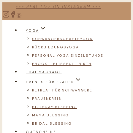
Zum
+++ REAL LIFE ON INSTAGRAM +++
Inhalt
springen
YOGA
SCHWANGERSCHAFTSYOGA
RÜCKBILDUNGSYOGA
PERSONAL YOGA EINZELSTUNDE
EBOOK – BLISSFULL BIRTH
THAI MASSAGE
EVENTS FÜR FRAUEN
RETREAT FÜR SCHWANGERE
FRAUENKREIS
BIRTHDAY BLESSING
MAMA BLESSING
BRIDAL BLESSING
GUTSCHEINE