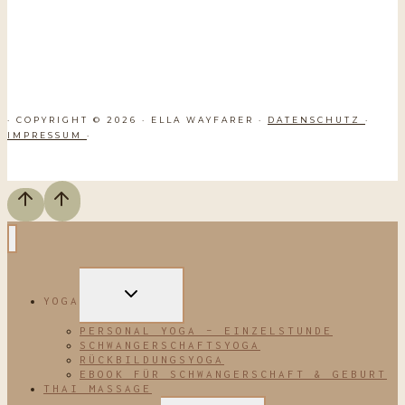
· COPYRIGHT © 2026 · ELLA WAYFARER ·
DATENSCHUTZ
·
IMPRESSUM
·
UNTERMENÜ
YOGA
UMSCHALTEN
PERSONAL YOGA – EINZELSTUNDE
SCHWANGERSCHAFTSYOGA
RÜCKBILDUNGSYOGA
EBOOK FÜR SCHWANGERSCHAFT & GEBURT
THAI MASSAGE