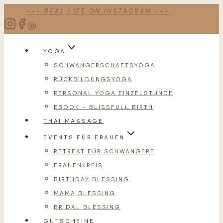
Zum
+++ REAL LIFE ON INSTAGRAM +++
Inhalt
springen
YOGA
SCHWANGERSCHAFTSYOGA
RÜCKBILDUNGSYOGA
PERSONAL YOGA EINZELSTUNDE
EBOOK – BLISSFULL BIRTH
THAI MASSAGE
EVENTS FÜR FRAUEN
RETREAT FÜR SCHWANGERE
FRAUENKREIS
BIRTHDAY BLESSING
MAMA BLESSING
BRIDAL BLESSING
GUTSCHEINE