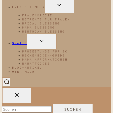
UNTERMENÜ
EVENTS & MEHR
UMSCHALTEN
FRAUENKREISE
RETREATS FÜR FRAUEN
BRIDAL BLESSING
MAMA BLESSING
BIRTHDAY BLESSING
UNTERMENÜ
GRATIS
UMSCHALTEN
PROBESTUNDE FÜR 0€
BECKENBODEN-GUIDE
MAMA AFFIRMATIONEN
RABATTCODES
BLOG-ARTIKEL
ÜBER MICH
Suchen