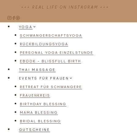
Zum
+++ REAL LIFE ON INSTAGRAM +++
Inhalt
springen
YOGA
SCHWANGERSCHAFTSYOGA
RÜCKBILDUNGSYOGA
PERSONAL YOGA EINZELSTUNDE
EBOOK – BLISSFULL BIRTH
THAI MASSAGE
EVENTS FÜR FRAUEN
RETREAT FÜR SCHWANGERE
FRAUENKREIS
BIRTHDAY BLESSING
MAMA BLESSING
BRIDAL BLESSING
GUTSCHEINE