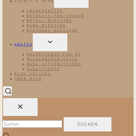
EVENTS & MEHR
UMSCHALTEN
FRAUENKREISE
RETREATS FÜR FRAUEN
BRIDAL BLESSING
MAMA BLESSING
BIRTHDAY BLESSING
UNTERMENÜ
GRATIS
UMSCHALTEN
PROBESTUNDE FÜR 0€
BECKENBODEN-GUIDE
MAMA AFFIRMATIONEN
RABATTCODES
BLOG-ARTIKEL
ÜBER MICH
Suchen
nach: