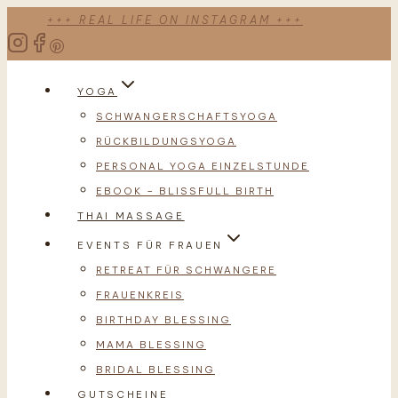
Zum
+++ REAL LIFE ON INSTAGRAM +++
Inhalt
springen
YOGA
SCHWANGERSCHAFTSYOGA
RÜCKBILDUNGSYOGA
PERSONAL YOGA EINZELSTUNDE
EBOOK – BLISSFULL BIRTH
THAI MASSAGE
EVENTS FÜR FRAUEN
RETREAT FÜR SCHWANGERE
FRAUENKREIS
BIRTHDAY BLESSING
MAMA BLESSING
BRIDAL BLESSING
GUTSCHEINE