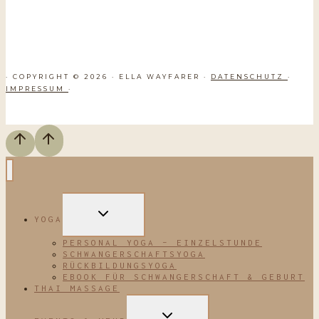
· COPYRIGHT © 2026 · ELLA WAYFARER ·
DATENSCHUTZ
·
IMPRESSUM
·
UNTERMENÜ
YOGA
UMSCHALTEN
PERSONAL YOGA – EINZELSTUNDE
SCHWANGERSCHAFTSYOGA
RÜCKBILDUNGSYOGA
EBOOK FÜR SCHWANGERSCHAFT & GEBURT
THAI MASSAGE
UNTERMENÜ