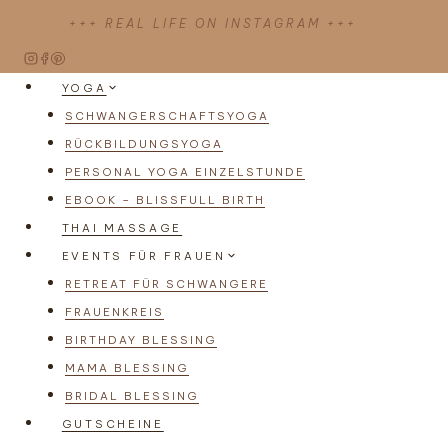
Zum
+++ REAL LIFE ON INSTAGRAM +++
Inhalt
springen
YOGA
SCHWANGERSCHAFTSYOGA
RÜCKBILDUNGSYOGA
PERSONAL YOGA EINZELSTUNDE
EBOOK – BLISSFULL BIRTH
THAI MASSAGE
EVENTS FÜR FRAUEN
RETREAT FÜR SCHWANGERE
FRAUENKREIS
BIRTHDAY BLESSING
MAMA BLESSING
BRIDAL BLESSING
GUTSCHEINE