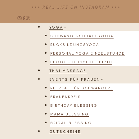
Zum
+++ REAL LIFE ON INSTAGRAM +++
Inhalt
springen
YOGA
SCHWANGERSCHAFTSYOGA
RÜCKBILDUNGSYOGA
PERSONAL YOGA EINZELSTUNDE
EBOOK – BLISSFULL BIRTH
THAI MASSAGE
EVENTS FÜR FRAUEN
RETREAT FÜR SCHWANGERE
FRAUENKREIS
BIRTHDAY BLESSING
MAMA BLESSING
BRIDAL BLESSING
GUTSCHEINE