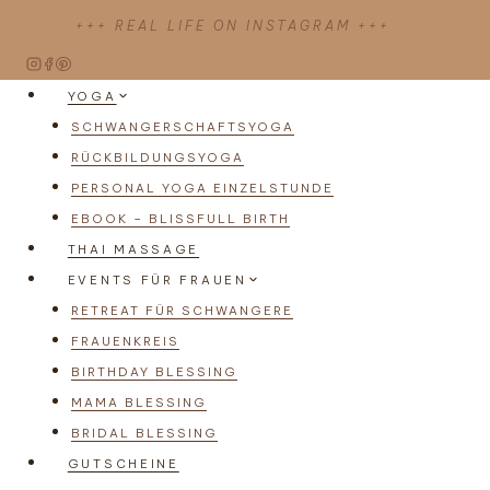
Zum
+++ REAL LIFE ON INSTAGRAM +++
Inhalt
springen
YOGA
SCHWANGERSCHAFTSYOGA
RÜCKBILDUNGSYOGA
PERSONAL YOGA EINZELSTUNDE
EBOOK – BLISSFULL BIRTH
THAI MASSAGE
EVENTS FÜR FRAUEN
RETREAT FÜR SCHWANGERE
FRAUENKREIS
BIRTHDAY BLESSING
MAMA BLESSING
BRIDAL BLESSING
GUTSCHEINE