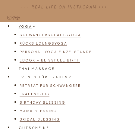
Zum
+++ REAL LIFE ON INSTAGRAM +++
Inhalt
springen
YOGA
SCHWANGERSCHAFTSYOGA
RÜCKBILDUNGSYOGA
PERSONAL YOGA EINZELSTUNDE
EBOOK – BLISSFULL BIRTH
THAI MASSAGE
EVENTS FÜR FRAUEN
RETREAT FÜR SCHWANGERE
FRAUENKREIS
BIRTHDAY BLESSING
MAMA BLESSING
BRIDAL BLESSING
GUTSCHEINE