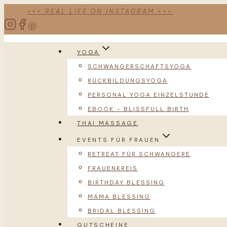
Zum
+++ REAL LIFE ON INSTAGRAM +++
Inhalt
springen
YOGA
SCHWANGERSCHAFTSYOGA
RÜCKBILDUNGSYOGA
PERSONAL YOGA EINZELSTUNDE
EBOOK – BLISSFULL BIRTH
THAI MASSAGE
EVENTS FÜR FRAUEN
RETREAT FÜR SCHWANGERE
FRAUENKREIS
BIRTHDAY BLESSING
MAMA BLESSING
BRIDAL BLESSING
GUTSCHEINE