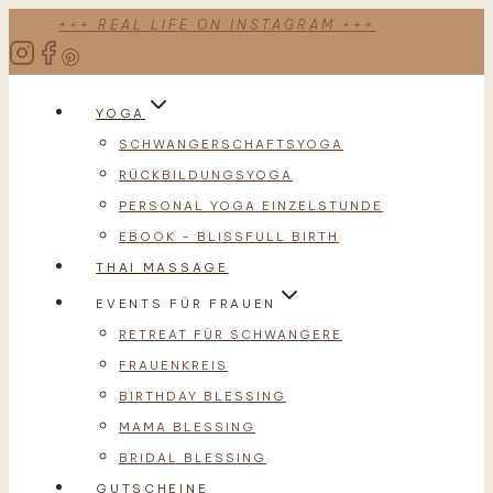
Zum
+++ REAL LIFE ON INSTAGRAM +++
Inhalt
springen
YOGA
SCHWANGERSCHAFTSYOGA
RÜCKBILDUNGSYOGA
PERSONAL YOGA EINZELSTUNDE
EBOOK – BLISSFULL BIRTH
THAI MASSAGE
EVENTS FÜR FRAUEN
RETREAT FÜR SCHWANGERE
FRAUENKREIS
BIRTHDAY BLESSING
MAMA BLESSING
BRIDAL BLESSING
GUTSCHEINE