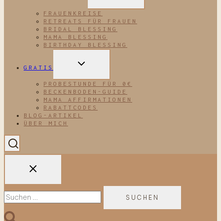
FRAUENKREISE
RETREATS FÜR FRAUEN
BRIDAL BLESSING
MAMA BLESSING
BIRTHDAY BLESSING
UNTERMENÜ
GRATIS
UMSCHALTEN
PROBESTUNDE FÜR 0€
BECKENBODEN-GUIDE
MAMA AFFIRMATIONEN
RABATTCODES
BLOG-ARTIKEL
ÜBER MICH
Suchen
nach: