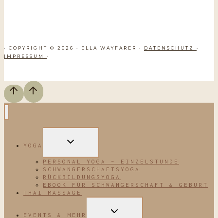
· COPYRIGHT © 2026 · ELLA WAYFARER ·
DATENSCHUTZ
·
IMPRESSUM
·
UNTERMENÜ
YOGA
UMSCHALTEN
PERSONAL YOGA – EINZELSTUNDE
SCHWANGERSCHAFTSYOGA
RÜCKBILDUNGSYOGA
EBOOK FÜR SCHWANGERSCHAFT & GEBURT
THAI MASSAGE
UNTERMENÜ
EVENTS & MEHR
UMSCHALTEN